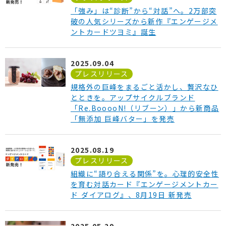
「強み」は“診断”から“対話”へ。2万部突
破の人気シリーズから新作『エンゲージメ
ントカードツヨミ』誕生
2025.09.04
プレスリリース
規格外の巨峰をまるごと活かし、贅沢なひ
とときを。アップサイクルブランド
「Re.BooooN!（リブーン）」から新商品
「無添加 巨峰バター」を発売
2025.08.19
プレスリリース
組織に“語り合える関係”を。心理的安全性
を育む対話カード『エンゲージメントカー
ド ダイアログ』、8月19日 新発売