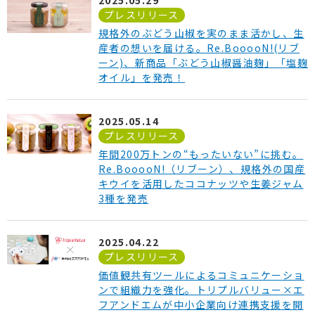
2025.05.29
プレスリリース
規格外のぶどう山椒を実のまま活かし、生
産者の想いを届ける。Re.BooooN!(リブ
ーン)、新商品「ぶどう山椒醤油麹」「塩麹
オイル」を発売！
2025.05.14
プレスリリース
年間200万トンの“もったいない”に挑む。
Re.BooooN!（リブーン）、規格外の国産
キウイを活用したココナッツや生姜ジャム
3種を発売
2025.04.22
プレスリリース
価値観共有ツールによるコミュニケーショ
ンで組織力を強化。トリプルバリュー×エ
フアンドエムが中小企業向け連携支援を開