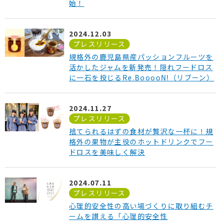
始！
2024.12.03
プレスリリース
規格外の鹿児島県産パッションフルーツを
活かしたジャムを新発売！隠れフードロス
に一石を投じるRe.BooooN!（リブーン）
2024.11.27
プレスリリース
捨てられるはずの食材が贅沢な一杯に！規
格外の果物が主役のホットドリンクでフー
ドロスを美味しく解決
2024.07.11
プレスリリース
心理的安全性の高い場づくりに取り組むチ
ームを讃える「心理的安全性