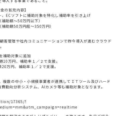
ルを導入する事業であること。
助金の拡充内容】
ト、ECソフトに補助対象を特化し補助率を引き上げ
補助額～50万円以下）
補助額50万円超～350万円）
、顧客管理や社内コミュニケーションで昨今導入が進むクラウド
。
を補助対象に追加
額10万円、補助率１／２で支援。
20万円、補助率１／２で支援。
め、複数の中小・小規模事業者が連携してＩＴツール及びハード
費動向分析システム、AIカメラ等も補助対象となります。
ation/17365/?
medium=mm&utm_campaign=realtime