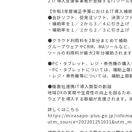
2.IT導入支援事業者が登録するITツー
【令和3年度補正予算におけるIT導入補
●会計ソフト、受発注ソフト、決済ソフ
・補助率を１／２から３／４に引き上げ（
・補助率を１／２から２／３に引き上げ（
●クラウド利用料を2年分まとめて補助
グループウェアやCRM、MAツールなど
ツールの利用料が最大2年分補助されます
●PC・タブレット、レジ・券売機の購入
・PC・タブレットについては、補助上限
・レジ・券売機等については、補助上限額
●複数社連携IT導入類型の創設
地域DXの実現や生産性の向上を図るた
ウェアを導入する取組が支援されます。消
詳しくはこちら
https://mirasapo-plus.go.jp/infom
utm_source=202201251031&utm_