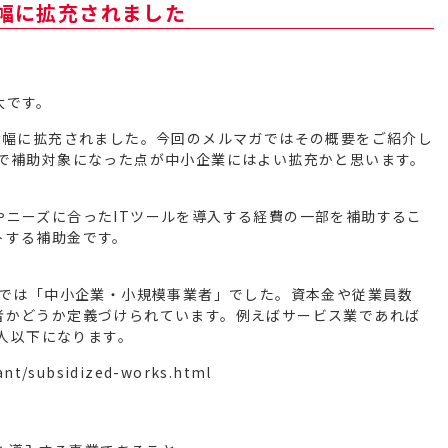
大幅に拡充されました
太です。
大幅に拡充されました。今回のメルマガではその概要をご紹介し
まで補助対象になった点が中小企業にはよい拡充かと思います。
やニーズに合ったITツールを導入する経費の一部を補助するこ
トする補助金です。
までは「中小企業・小規模事業者」でした。資本金や従業員数
者かどうか定義づけられています。例えばサービス業であれば
0人以下になります。
ant/subsidized-works.html
。