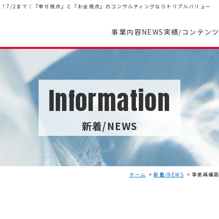
中！7/2まで｜『幸せ視点』と『お金視点』のコンサルティングならトリプルバリュー
事業内容
NEWS
実績/コンテン
Information
新着/NEWS
ホーム
新着/NEWS
事業再構築