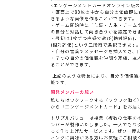
<エンゲージメントカードオンライン版の
・画面上で88枚の中から自分の価値観に
きるような画像を作ることができます。
・ゲーム開始時に「仕事・人生・チーム
の自分と対話して向き合うかを設定でき
・最初は1枚ずつ直感で選び(絶対評価)
(相対評価)という二段階で選択できます
・自分の言葉でメッセージを挿入でき、
・７つの自分の価値観を仲間や家族、友
ることができます。
上記のような特長により、自分の価値観
能です。
開発メンバーの想い
私たちはワクワークする（ワクワク働く
から「エンゲージメントカード」をお届
トリプルバリューは複業（複数の仕事を
ンバーが製作いたしました。一人でもワ
って作り上げたサービスです。ぜひ一度
ィングに興味がある方はお気軽にご相談