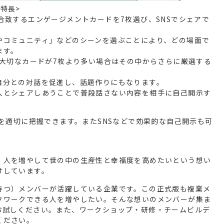
特長>
合致するエンゲージメントカードを7枚選び、SNSでシェアで
やコミュニティ」などのシーンを選ぶことにより、どの場面で
ます。
、大切なカードが7枚より多い場合はその中からさらに厳選する
。
自分との対話を促進し、話題作りにもなります。
人とシェアしあうことで普段話さない内容を相手に自己開示す
を適切に把握できます。またSNSなどで効果的な自己開示も可
）人を増やして世の中の生産性と幸福度を高めたいという想い
けしています。
持つ）メンバーが活躍している企業です。この正式版も複業メ
クワークできる人を増やしたい。そんな想いのメンバーが集ま
お試しください。また、ワークショップ・研修・チームビルデ
ください。