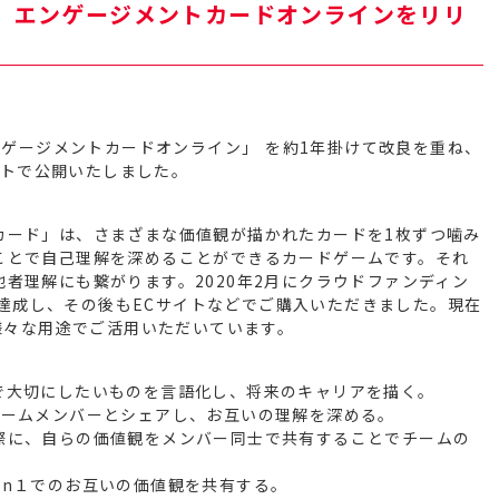
】エンゲージメントカードオンラインをリリ
エンゲージメントカードオンライン」 を約1年掛けて改良を重ね、
サイトで公開いたしました。
カード」は、さまざまな価値観が描かれたカードを1枚ずつ噛み
ことで自己理解を深めることができるカードゲームです。それ
者理解にも繋がります。2020年2月にクラウドファンディン
％を達成し、その後もECサイトなどでご購入いただきました。現在
な様々な用途でご活用いただいています。
で大切にしたいものを言語化し、将来のキャリアを描く。
チームメンバーとシェアし、お互いの理解を深める。
際に、自らの価値観をメンバー同士で共有することでチームの
on１でのお互いの価値観を共有する。