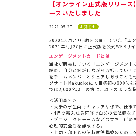
【オンライン正式版リリース
ースいたしました
2021.05.27
お知らせ
2020年6月よりβ版を公開していた「
2021年5月27日に正式版を公式WEB
エンゲージメントカードとは
当社が販売している「エンゲージメント
締め、自分と対話しながら選択していく
をチームメンバーとシェアしあうことも他
グサイトMakuakeにて目標額の890
では2,000名以上の方に、以下のよう
＜活用事例＞
・大学の学生向けキャリア研修で、仕事
・4月の新入社員研修で自分の価値観を
・プロジェクトチームなどの立ち上げの
心理的安全性を醸成する。
・上司・部下との信頼関係構築のため１