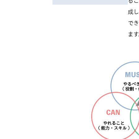
るこ
成し
でき
ます