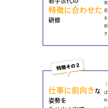
若手世代の
実
特徴に合わせた
若
を
研修
前
き
「
仕事に前向き
な
ば
姿勢を
れ
い